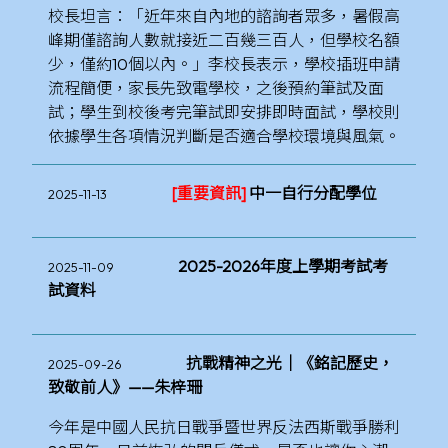
校長坦言：「近年來自內地的諮詢者眾多，暑假高
峰期僅諮詢人數就接近二百幾三百人，但學校名額
少，僅約10個以內。」李校長表示，學校插班申請
流程簡便，家長先致電學校，之後預約筆試及面
試；學生到校後考完筆試即安排即時面試，學校則
依據學生各項情況判斷是否適合學校環境與風氣。
[重要資訊]
中一自行分配學位
2025-11-13
2025-2026年度上學期考試考
2025-11-09
試資料
抗戰精神之光｜《銘記歷史，
2025-09-26
致敬前人》——朱梓珊
今年是中國人民抗日戰爭暨世界反法西斯戰爭勝利