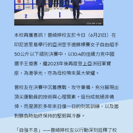
本校再獲喜訊！曾綺婷校友於今日（6月21日）在
印尼峇里島舉行的亞洲空手道錦標賽女子自由組手
50公斤以下級別決賽中，以10:4的佳績力克中國
選手王俊惠，繼2023年後再度登上亞洲冠軍寶
座，為港爭光，亦為母校帶來莫大榮耀。
曾校友在決賽中沉着應戰、攻守兼備，充分展現出
頂尖運動員的技術與心理質素。這份成就絕非僥
倖，而是源於多年來日復一日的刻苦訓練，以及面
對勝負時始終保持的堅毅與冷靜。
「自強不息」——曾綺婷校友以行動深刻詮釋了校