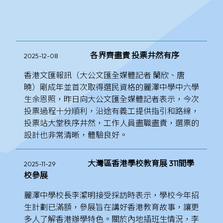
各界齊盡責 投票井然有序
2025-12-08
香港文匯報訊（大公文匯全媒體記者 蘭欣、唐
曉）剛成年並首次取得選民資格的麗澤中學中六學
生余恩照，昨日向大公文匯全媒體記者表示，今次
投票過程十分順利，沿途有義工提供指引和路線，
投票站大堂秩序井然，工作人員盡職盡責，選票的
設計也非常清晰，體驗良好。
大灣區香港學校教育展 311間學
2025-11-29
校參展
麗澤中學校長李潔明接受採訪時表示，學校今年招
生計劃已滿額，參展旨在講好香港教育故事，讓更
多人了解香港辦學特色。關於內地插班生情況，李