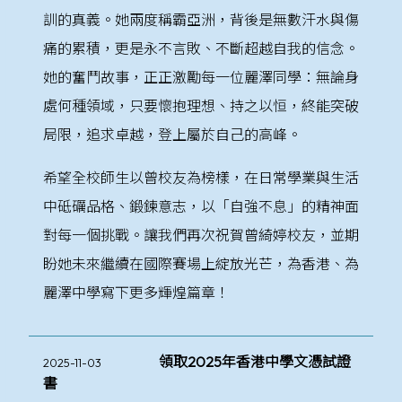
訓的真義。她兩度稱霸亞洲，背後是無數汗水與傷
痛的累積，更是永不言敗、不斷超越自我的信念。
她的奮鬥故事，正正激勵每一位麗澤同學：無論身
處何種領域，只要懷抱理想、持之以恒，終能突破
局限，追求卓越，登上屬於自己的高峰。
希望全校師生以曾校友為榜樣，在日常學業與生活
中砥礪品格、鍛鍊意志，以「自強不息」的精神面
對每一個挑戰。讓我們再次祝賀曾綺婷校友，並期
盼她未來繼續在國際賽場上綻放光芒，為香港、為
麗澤中學寫下更多輝煌篇章！
領取2025年香港中學文憑試證
2025-11-03
書