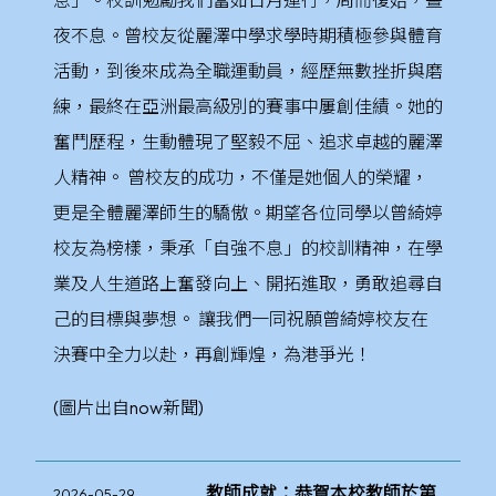
息」。校訓勉勵我們當如日月運行，周而復始，晝
夜不息。曾校友從麗澤中學求學時期積極參與體育
活動，到後來成為全職運動員，經歷無數挫折與磨
練，最終在亞洲最高級別的賽事中屢創佳績。她的
奮鬥歷程，生動體現了堅毅不屈、追求卓越的麗澤
人精神。 曾校友的成功，不僅是她個人的榮耀，
更是全體麗澤師生的驕傲。期望各位同學以曾綺婷
校友為榜樣，秉承「自強不息」的校訓精神，在學
業及人生道路上奮發向上、開拓進取，勇敢追尋自
己的目標與夢想。 讓我們一同祝願曾綺婷校友在
決賽中全力以赴，再創輝煌，為港爭光！
(圖片出自now新聞)
教師成就：恭賀本校教師於第
2026-05-29