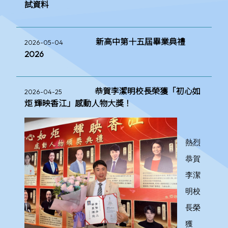
試資料
新高中第十五屆畢業典禮
2026-05-04
2026
恭賀李潔明校長榮獲「初心如
2026-04-25
炬 輝映香江」感動人物大獎！
熱烈
恭賀
李潔
明校
長榮
獲