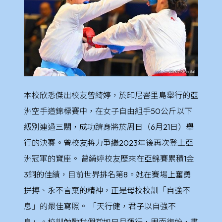
本校欣悉傑出校友曾綺婷，於印尼峇里島舉行的亞
洲空手道錦標賽中，在女子自由組手50公斤以下
級別連過三關，成功躋身將於周日（6月21日）舉
行的決賽。曾校友將力爭繼2023年後再次登上亞
洲冠軍的寶座。 曾綺婷校友歷來在亞錦賽累積1金
3銅的佳績，目前世界排名第8。她在賽場上奮勇
拼搏、永不言棄的精神，正是母校校訓「自強不
息」的最佳寫照。 「天行健，君子以自強不