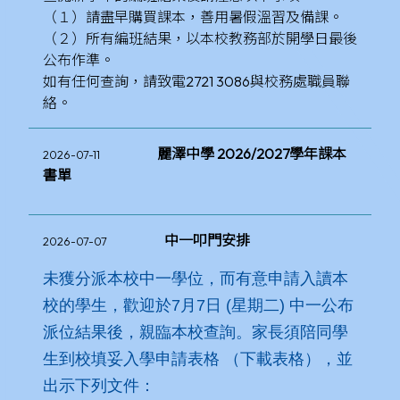
（１）請盡早購買課本，善用暑假溫習及備課。
（２）所有編班結果，以本校教務部於開學日最後
公布作準。
如有任何查詢，請致電2721 3086與校務處職員聯
絡。
麗澤中學 2026/2027學年課本
2026-07-11
書單
中一叩門安排
2026-07-07
未獲分派本校中一學位，而有意申請入讀本
校的學生，歡迎於7月7日 (星期二) 中一公布
派位結果後，親臨本校查詢。家長須陪同學
生到校填妥入學申請表格 （
下載表格
），並
出示下列文件：