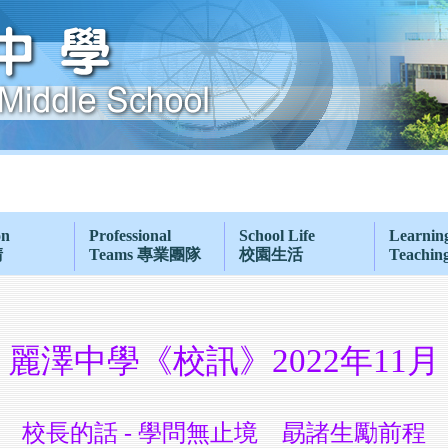
on
Professional
School Life
Learnin
請
Teams 專業團隊
校園生活
Teachi