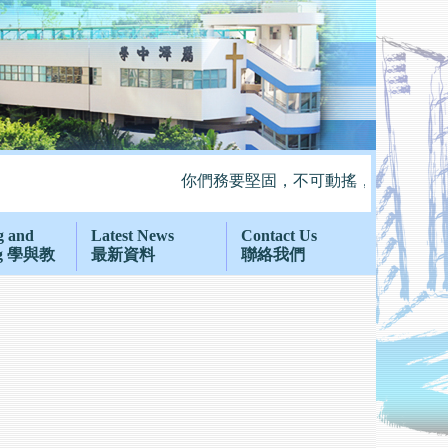
你們務要堅固，不可動搖，常常竭力多作
g and
Latest News
Contact Us
ng 學與教
最新資料
聯絡我們