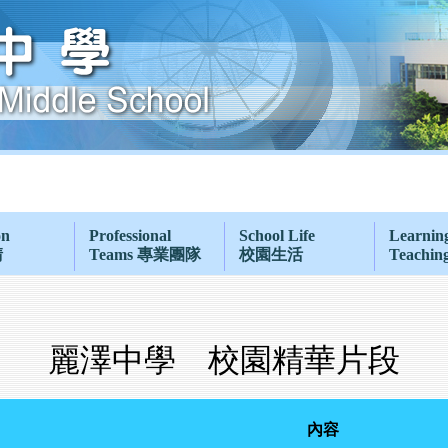
on
Professional
School Life
Learnin
請
Teams 專業團隊
校園生活
Teachi