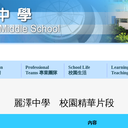
on
Professional
School Life
Learnin
請
Teams 專業團隊
校園生活
Teachi