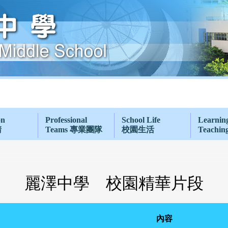
on
Professional
School Life
Learnin
請
Teams 專業團隊
校園生活
Teachi