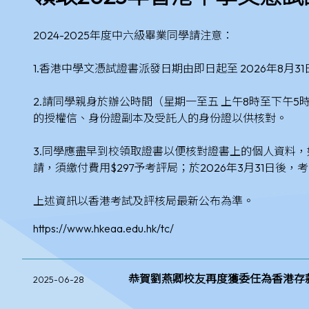
2024-2025年度中六級畢業同學請注意：
1.香港中學文憑試證書派發日期由即日起至 2026年8月
2.請同學親身於辦公時間（星期一至五 上午8時至下午
的授權信、身份證副本及受託人的身份證以供核對。
3.同學應盡早到校領取證書以便核對證書上的個人資料，如於
請，須繳付費用$297予考評局；於2026年3月31日
上述資訊以香港考試及評核局最新公布為準。
https://www.hkeaa.edu.hk/tc/
恭賀劉燕卿校友再度獲委任為香港存
2025-06-28