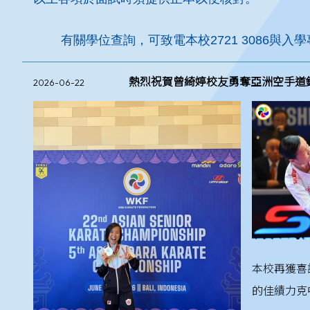
有關學位查詢，可致電本校2721 3086與入
熱烈祝賀曾綺婷校友勇奪亞洲空手道
2026-06-22
本校再獲喜
的佳績力克