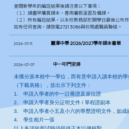
查閱新學年的編班結果後請注意以下事項：
（１）請盡早購買課本，善用暑假溫習及備課。
（２）所有編班結果，以本校教務部於開學日最後公布作
如有任何查詢，請致電2721 3086與校務處職員聯絡。
麗澤中學 2026/2027學年課本書單
2026-07-11
中一叩門安排
2026-07-07
未獲分派本校中一學位，而有意申請入讀本校的學生
（
下載表格
），並出示下列文件：
1. 申請入學者的中一註冊證及派位證
2. 申請入學者身分証明文件 / 單程證副本
3. 申請入學者小五及小六的學歷證明文件，如成
4. 學生相片一張
以上各項於面試時須提供正本以便核對。