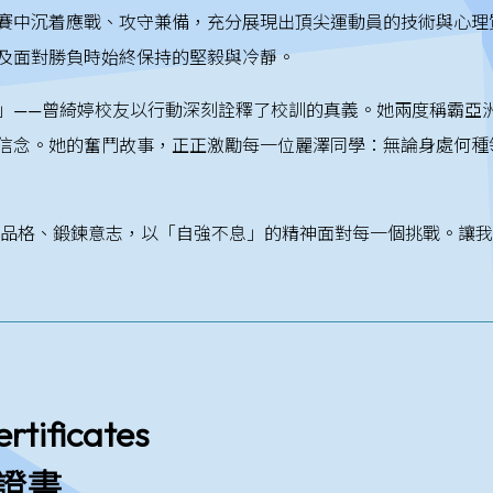
賽中沉着應戰、攻守兼備，充分展現出頂尖運動員的技術與心理
及面對勝負時始終保持的堅毅與冷靜。
」——曾綺婷校友以行動深刻詮釋了校訓的真義。她兩度稱霸亞
信念。她的奮鬥故事，正正激勵每一位麗澤同學：無論身處何種
品格、鍛鍊意志，以「自強不息」的精神面對每一個挑戰。讓我
rtificates
證書