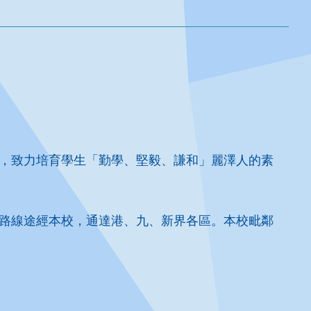
，致力培育學生「勤學、堅毅、謙和」麗澤人的素
路線途經本校，通達港、九、新界各區。本校毗鄰