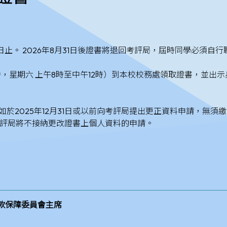
31日止。 2026年8月31日後證書將退回考評局，屆時同學必須
5時，星期六 上午8時至中午12時）到本校校務處領取證書，並
2025年12月31日或以前向考評局提出更正資料申請，無須繳費；
後，考評局將不接納更改證書上個人資料的申請。
款保障委員會主席