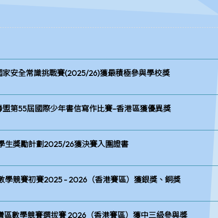
安全常識挑戰賽(2025/26)獲最積極參與學校獎
盟第55屆國際少年書信寫作比賽–香港區獲優異獎
生獎勵計劃2025/26獲決賽入圍證書
競賽初賽2025 - 2026（香港賽區）獲銀獎、銅獎
區數學競賽選拔賽 2026（香港賽區）​獲中三級參與獎