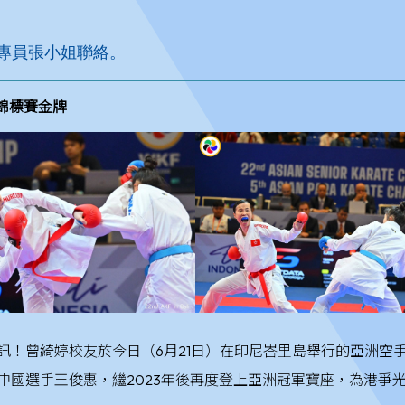
學專員張小姐聯絡。
錦標賽金牌
訊！曾綺婷校友於今日（6月21日）在印尼峇里島舉行的亞洲空手
中國選手王俊惠，繼2023年後再度登上亞洲冠軍寶座，為港爭