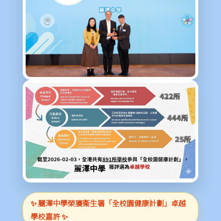
✨ 麗澤中學榮獲衞生署「全校園健康計劃」卓越
學校嘉許 ✨