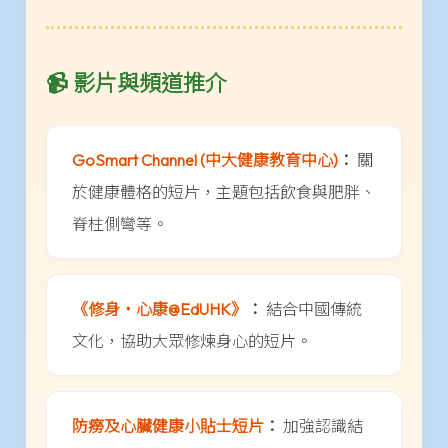
📹 影片與頻道推介
GoSmart Channel (中大健康教育中心)
：
關
於健康體格的短片，主題包括飲食與肥胖、
脊柱側彎等。
《修身・心康@EdUHK》
：
結合中國傳統
文化，協助大眾修煉身心的短片。
防癆及心臟健康小貼士短片
：
加強認識結