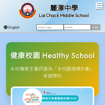
T
麗澤中學
Lai Chack Middle School
English
健康校園 Healthy School
本校獲衞生署評選為「全校園健康計劃」
卓越學校