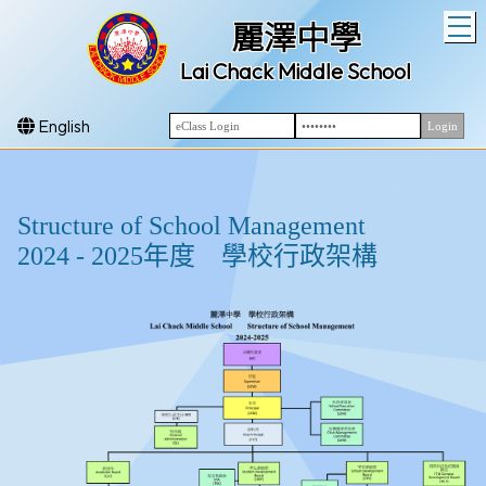
T
麗澤中學
Lai Chack Middle School
English
Structure of School Management
2024 - 2025年度 學校行政架構