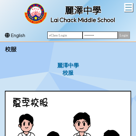
T
麗澤中學
Lai Chack Middle School
English
校服