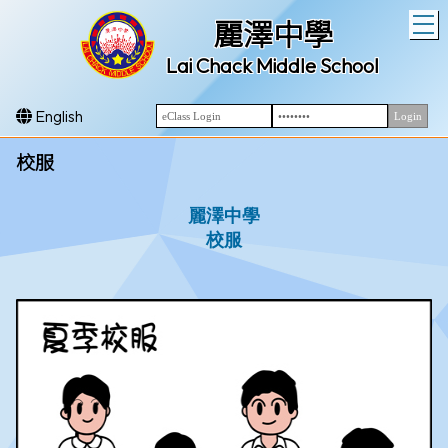
T
麗澤中學
Lai Chack Middle School
English
校服