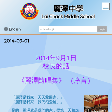
T
麗澤中學
Lai Chack Middle School
English
2014-09-01