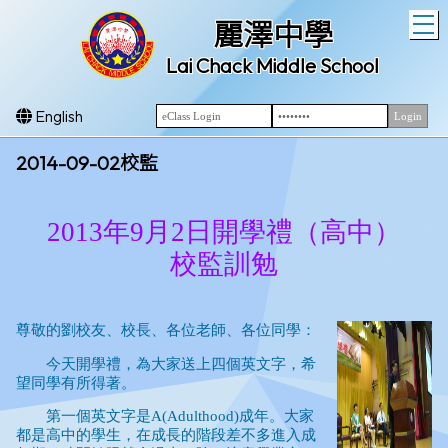
T
麗澤中學
Lai Chack Middle School
English
2014-09-02校監