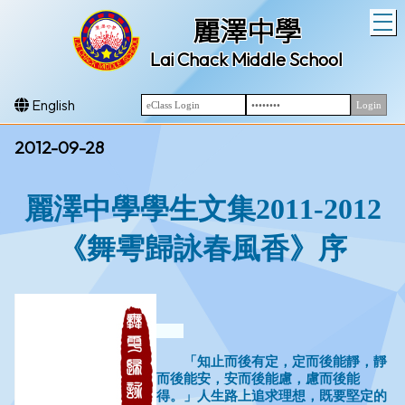
T
麗澤中學
Lai Chack Middle School
English
2012-09-28