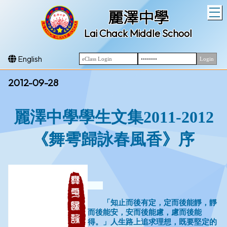
T
麗澤中學
Lai Chack Middle School
English
2012-09-28