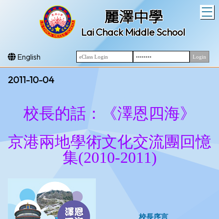
T
麗澤中學
Lai Chack Middle School
English
2011-10-04