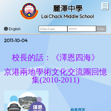
T
麗澤中學
Lai Chack Middle School
English
2011-10-04