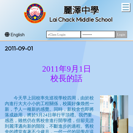
T
麗澤中學
Lai Chack Middle School
English
2011-09-01