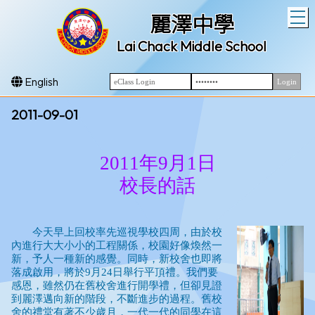
T
麗澤中學
Lai Chack Middle School
English
2011-09-01