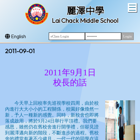
T
麗澤中學
Lai Chack Middle School
English
2011-09-01