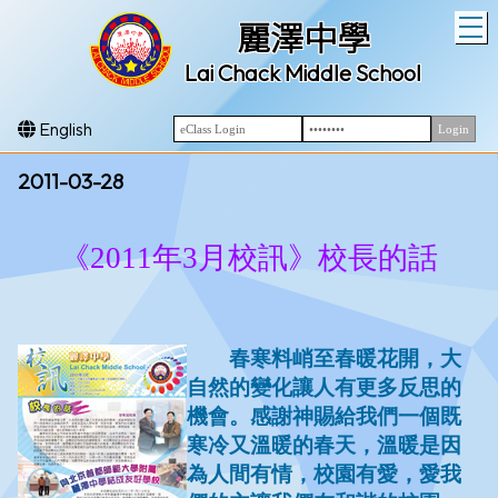
T
麗澤中學
Lai Chack Middle School
English
2011-03-28