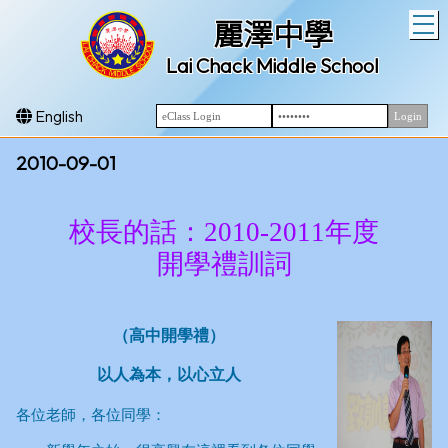
T
麗澤中學
Lai Chack Middle School
English
2010-09-01