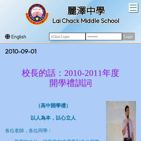
T
麗澤中學
Lai Chack Middle School
English
2010-09-01