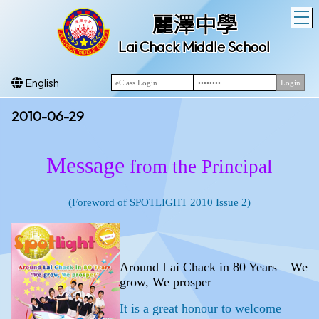
T
麗澤中學
Lai Chack Middle School
English
2010-06-29