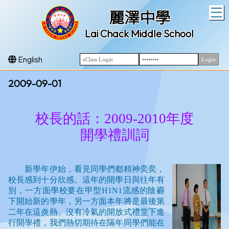
T
麗澤中學
Lai Chack Middle School
English
2009-09-01