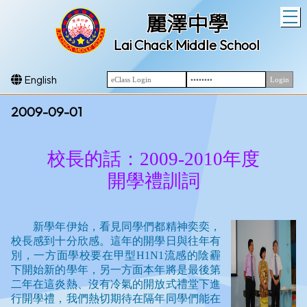
T
麗澤中學
Lai Chack Middle School
English
2009-09-01