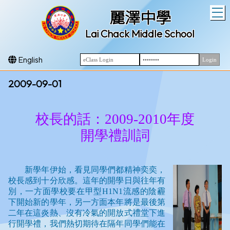
T
麗澤中學
Lai Chack Middle School
English
2009-09-01