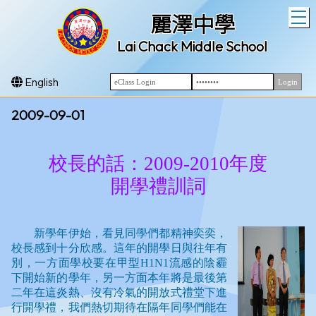
T
麗澤中學
Lai Chack Middle School
English
2009-09-01