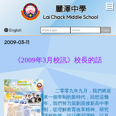
T
麗澤中學
Lai Chack Middle School
English
2009-03-11