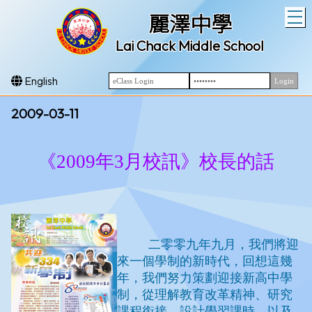
T
麗澤中學
Lai Chack Middle School
English
2009-03-11