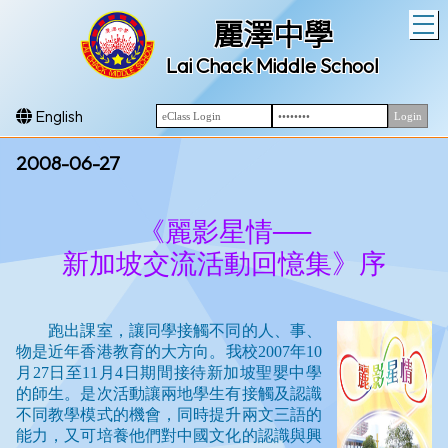
T
麗澤中學
Lai Chack Middle School
English
2008-06-27