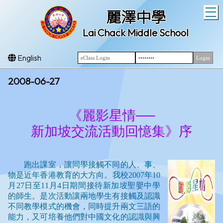
T
麗澤中學
Lai Chack Middle School
English
2008-06-27