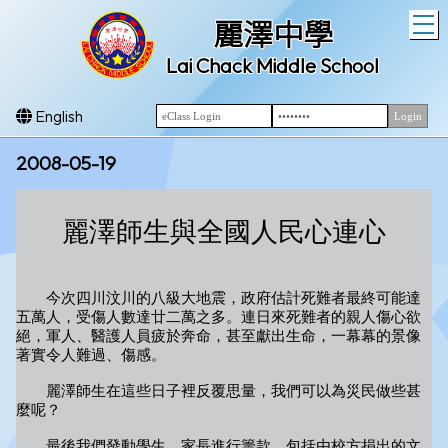
T
麗澤中學
Lai Chack Middle School
English
2008-05-19