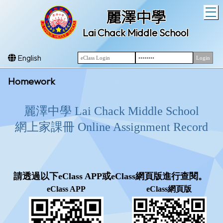
T
麗澤中學
Lai Chack Middle School
English
Homework