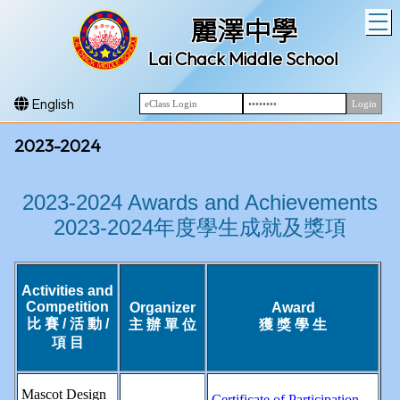
T
麗澤中學
Lai Chack Middle School
English
2023-2024