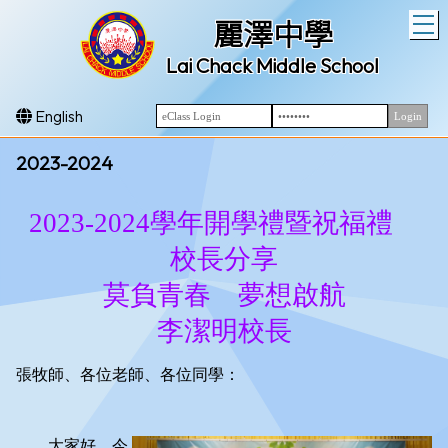
T
麗澤中學
Lai Chack Middle School
English
2023-2024