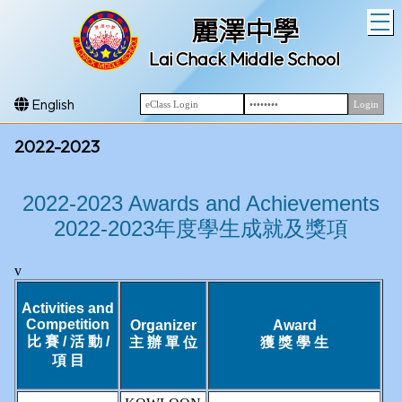
T
麗澤中學
Lai Chack Middle School
English
2022-2023