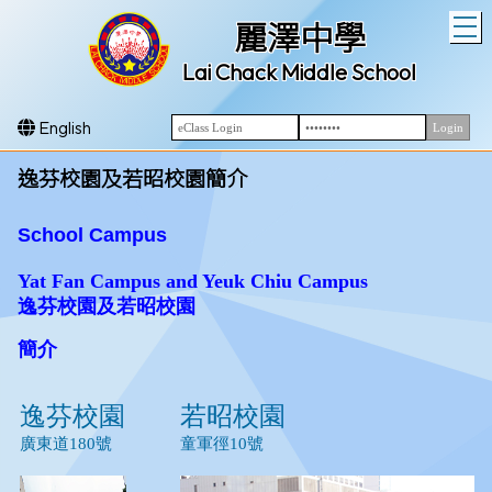
T
麗澤中學
Lai Chack Middle School
English
逸芬校園及若昭校園簡介