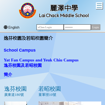
T
麗澤中學
Lai Chack Middle School
English
逸芬校園及若昭校園簡介