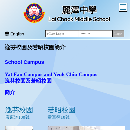
T
麗澤中學
Lai Chack Middle School
English
逸芬校園及若昭校園簡介