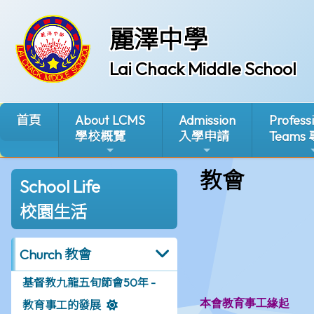
麗澤中學
Lai Chack Middle School
首頁
About LCMS
Admission
Profess
學校概覽
入學申請
Teams
教會
School Life
校園生活
Church 教會
基督教九龍五旬節會50年 -
教育事工的發展