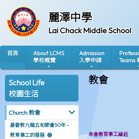
麗澤中學
Lai Chack Middle School
首頁
About LCMS
Admission
Profess
學校概覽
入學申請
Teams
教會
School Life
校園生活
Church 教會
基督教九龍五旬節會50年 -
教育事工的發展