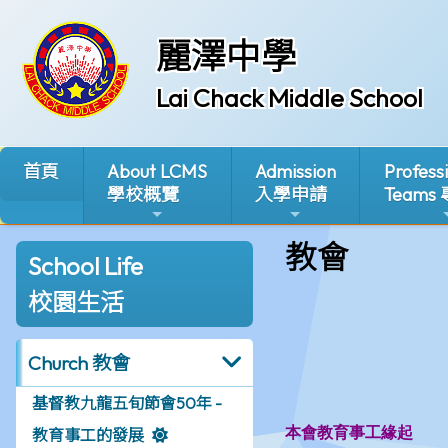
麗澤中學
Lai Chack Middle School
首頁
About LCMS
Admission
Profess
學校概覽
入學申請
Teams
教會
School Life
校園生活
Church 教會
基督教九龍五旬節會50年 -
教育事工的發展