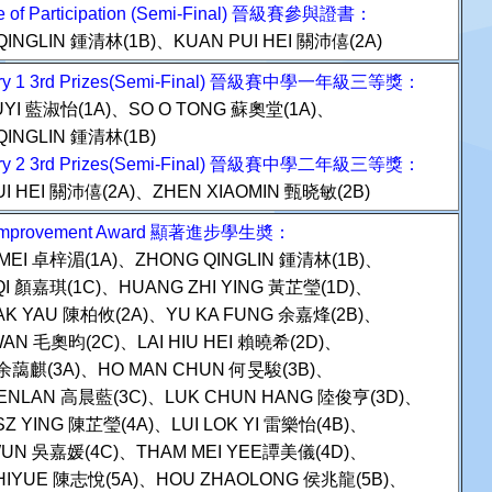
ate of Participation (Semi-Final) 晉級賽參與證書：
QINGLIN 鍾清林(1B)、KUAN PUI HEI 關沛僖(2A)
ry 1 3rd Prizes(Semi-Final) 晉級賽中學一年級三等獎：
UYI 藍淑怡(1A)、SO O TONG 蘇奧堂(1A)、
QINGLIN 鍾清林(1B)
ry 2 3rd Prizes(Semi-Final) 晉級賽中學二年級三等獎：
UI HEI 關沛僖(2A)、ZHEN XIAOMIN 甄晓敏(2B)
 Improvement Award 顯著進步學生奬
：
IMEI 卓梓湄(1A)、ZHONG QINGLIN 鍾清林(1B)、
AQI 顏嘉琪(1C)、HUANG ZHI YING 黃芷瑩(1D)、
AK YAU 陳柏攸(2A)、YU KA FUNG 余嘉烽(2B)、
WAN 毛奧昀(2C)、LAI HIU HEI 賴曉希(2D)、
KI余藹麒(3A)、HO MAN CHUN 何旻駿(3B)、
ENLAN 高晨藍(3C)、LUK CHUN HANG 陸俊亨(3D)、
SZ YING 陳芷瑩(4A)、LUI LOK YI 雷樂怡(4B)、
WUN 吳嘉媛(4C)、THAM MEI YEE譚美儀(4D)、
HIYUE 陳志悅(5A)、HOU ZHAOLONG 侯兆龍(5B)、