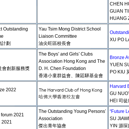
CHEN H
GUAN T
HUANG 
ct Outstanding
Yau Tsim Mong District School
Outstan
me
Liaison Committee
XU PO 
勵計劃
油尖旺區校長會
The Boys’ and Girls’ Clubs
Bronze 
Association Hong Kong and The
YUEN S
年社會創新服務獎
D. H. Chen Foundation
PO KIU 
香港小童群益會、陳廷驊基金會
Harvard
The Harvard Club of Hong Kong
ize 2022
GU NUO
哈佛大學香港校友會
HEI 司徒
The Outstanding Young Persons'
“Future
s forum 2021
Association
SU JIA
021
傑出青年協會
YIN 源琛