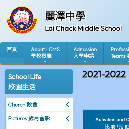
麗澤中學
Lai Chack Middle School
首頁
About LCMS
Admission
Profess
學校概覽
入學申請
Teams
2021-2022
School Life
校園生活
Church 教會
Pictures 歲月留影
Activities and 
比 賽 / 活 動