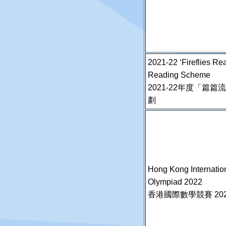
2021-22 ‘Fireflies Re
Reading Scheme
2021-22年度「篇
劃
Hong Kong Internatio
Olympiad 2022
香港國際數學競賽 202