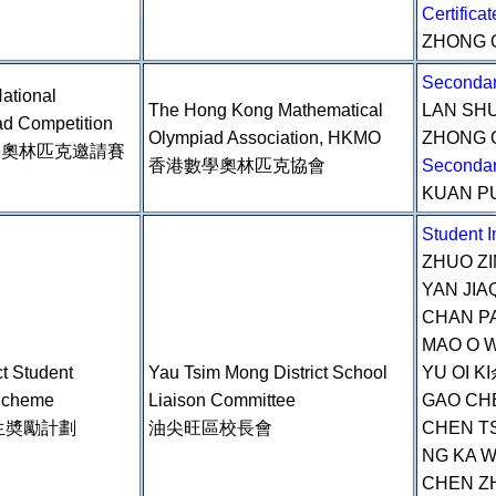
Certific
ZHONG 
Seconda
ational
The Hong Kong Mathematical
LAN SH
ad Competition
Olympiad Association, HKMO
ZHONG 
學奧林匹克邀請賽
香港數學奧林匹克協會
Seconda
KUAN P
Student
ZHUO Z
YAN JI
CHAN P
MAO O 
t Student
Yau Tsim Mong District School
YU OI 
Scheme
Liaison Committee
GAO CH
生奬勵計劃
油尖旺區校長會
CHEN T
NG KA 
CHEN Z