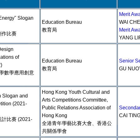
Merit A
f Energy" Slogan
Education Bureau
WAI CH
教育局
Merit A
創作比賽
YANG L
Design
ations of
Education Bureau
Senior 
)
教育局
GU NUO
中小學數學應用創意
Hong Kong Youth Cultural and
 Slogan and
Arts Competitions Committee,
ition (2021-
Public Relations Association of
Secondar
Hong Kong
CAI TIN
賽 (2021-
全港青年學藝比賽大會、香港公
共關係學會