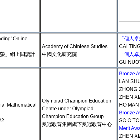
ading’ Online
「個人卓
Academy of Chiniese Studies
CAI TIN
篇流螢」網上閱讀計
中國文化研究院
「個人卓
GU NUO
Bronze 
LAN SH
ZHONG 
ZHEN X
Olympiad Champion Education
nal Mathematical
HO MAN
Centre under Olympiad
Bronze 
Champion Education Group
2
SO O T
奧冠教育集團旗下奧冠教育中心
Merit A
ZHEN X