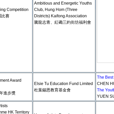
Ambitious and Energetic Youths
ing Competition
Club, Hung Hom (Three
唱比賽
Districts) Kaifong Association
騰龍志青、
紅磡三約街坊福利會
The Bes
ement Award
Elsie Tu Education Fund Limited
CHEN H
杜葉錫恩教育基金會
The You
少年進步獎
YUEN S
tists
me HK Territory