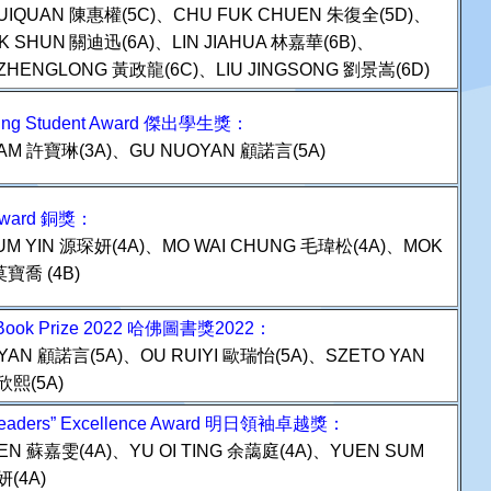
UIQUAN 陳惠權(5C)、CHU FUK CHUEN 朱復全(5D)、
IK SHUN
關迪迅(6A)、LIN JIAHUA 林嘉華(6B)、
ZHENGLONG 黃政龍(6C)、LIU JINGSONG 劉景嵩(6D)
ding Student Award 傑出學生獎：
LAM
許
寶琳(3A)、
GU NUOYAN
顧諾言(5A)
Award 銅獎：
UM YIN 源琛妍(4A)、MO WAI CHUNG 毛瑋松(4A)、MOK
莫寶喬 (4B)
 Book Prize 2022 哈佛圖書
獎2022：
YAN 顧諾言(5A)、OU RUIYI 歐瑞怡(5A)、SZETO YAN
欣熙(5A)
 Leaders” Excellence Award 明日領袖卓越獎：
WEN 蘇嘉雯(4A)、YU OI TING 余藹庭(4A)、YUEN SUM
妍(4A)