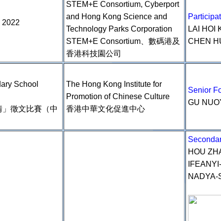
STEM+E Consortium, Cyberport
and Hong Kong Science and
Particip
 2022
Technology Parks Corporation
LAI HO
STEM+E Consortium、數碼港及
CHEN H
香港科技園公司
ary School
The Hong Kong Institute for
Senior 
Promotion of Chinese Culture
GU NUO
情」徵文比賽（中
香港中華文化促進中心
Secondar
HOU ZH
IFEANY
NADYA-