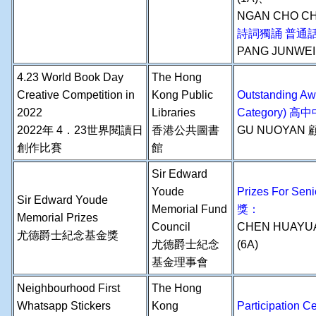
NGAN CHO C
詩詞獨誦 普通
PANG JUNWEI
4.23 World Book Day
The Hong
Creative Competition in
Kong Public
Outstanding Aw
2022
Libraries
Category)
2022年 4．23世界閱讀日
香港公共圖書
GU NUOYAN 顧
創作比賽
館
Sir Edward
Youde
Prizes For Se
Sir Edward Youde
Memorial Fund
獎：
Memorial Prizes
Council
CHEN HUAYU
尤德爵士紀念基金獎
尤德爵士紀念
(6A)
基金理事會
Neighbourhood First
The Hong
Whatsapp Stickers
Kong
Participation