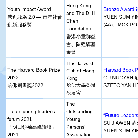
Hong Kong
Youth Impact Award
Bronze Awar
and The D. H.
感創敢為 2.0 — 青年社會
YUEN SUM Y
Chen
創新服務獎
(4A)、MOK PO
Foundation
香港小童群益
會、陳廷驊基
金會
The Harvard
The Harvard Book Prize
Club of Hong
Harvard Book
Kong
2022
GU NUOYAN 
哈佛大學香港
哈佛圖書獎2022
SZETO YAN H
校友會
The
Future young leader's
Outstanding
“Future Lead
forum 2021
Young
SU JIAWEN 蘇
「明日領袖高峰論壇」
Persons'
YUEN SUM YI
2021
Association