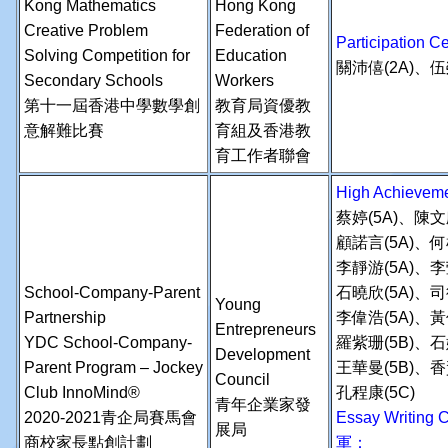
Kong Mathematics
Hong Kong
Creative Problem
Federation of
Participation
Solving Competition for
Education
關沛僖(2A)、伍
Secondary Schools
Workers
第十一屆香港中學數學創
教育局資優教
意解難比賽
育組及香港教
育工作者聯會
High Achiev
蔡婷(5A)、陳文
顧諾言(5A)、何
李靜游(5A)、李
School-Company-Parent
石曉欣(5A)、司
Young
Partnership
李偉浩(5A)、黃
Entrepreneurs
YDC School-Company-
羅紫珊(5B)、石
Development
Parent Program – Jockey
王華曼(5B)、香
Council
Club InnoMind®
孔程康(5C)
青年企業家發
2020-2021青企局賽馬會
Essay Writing
展局
商校家長點創計劃
軍：