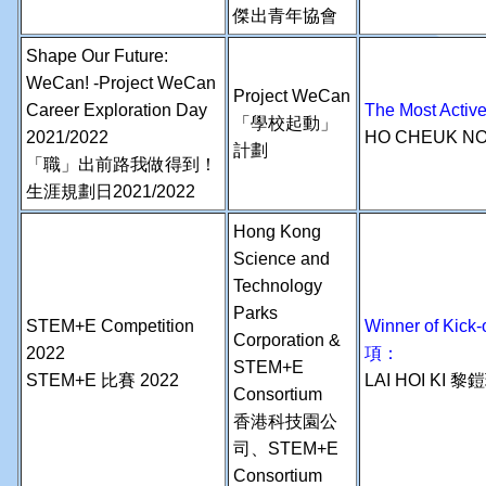
傑出青年協會
Shape Our Future:
WeCan! -Project WeCan
Project WeCan
Career Exploration Day
The Most Act
「學校起動」
2021/2022
HO CHEUK N
計劃
「職」出前路我做得到！
生涯規劃日2021/2022
Hong Kong
Science and
Technology
Parks
STEM+E Competition
Winner of Ki
Corporation &
2022
項：
STEM+E
STEM+E 比賽 2022
LAI HOI KI 黎
Consortium
香港科技園公
司、STEM+E
Consortium