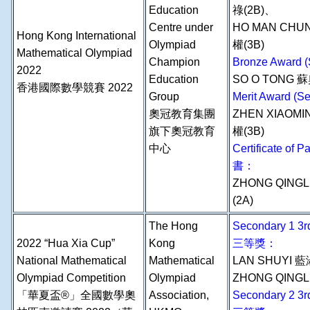
Education
祿(2B)、
Centre under
HO MAN CHU
Hong Kong International
Olympiad
權(3B)
Mathematical Olympiad
Champion
Bronze Award
2022
Education
SO O TONG 蘇
香港國際數學競賽 2022
Group
Merit Award 
奧冠教育集團
ZHEN XIAOM
旗下奧冠教育
權(3B)
中心
Certificate of
書：
ZHONG QINGL
(2A)
The Hong
Secondary 1 
2022 “Hua Xia Cup”
Kong
三等獎：
National Mathematical
Mathematical
LAN SHUYI 
Olympiad Competition
Olympiad
ZHONG QINGL
「華夏盃®」全國數學奧
Association,
Secondary 2 