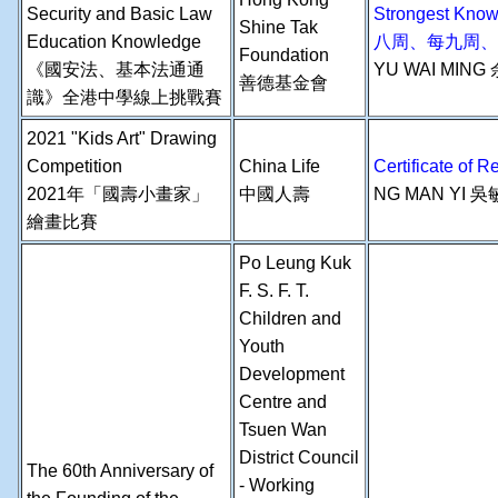
Security and Basic Law
Strongest Know
Shine Tak
Education Knowledge
八周、每九周、
Foundation
《國安法、基本法通通
YU WAI MING
善德基金會
識》全港中學線上挑戰賽
2021 "Kids Art" Drawing
Competition
China Life
Certificate o
2021年「國壽小畫家」
中國人壽
NG MAN YI 吳
繪畫比賽
Po Leung Kuk
F. S. F. T.
Children and
Youth
Development
Centre and
Tsuen Wan
District Council
The 60th Anniversary of
- Working