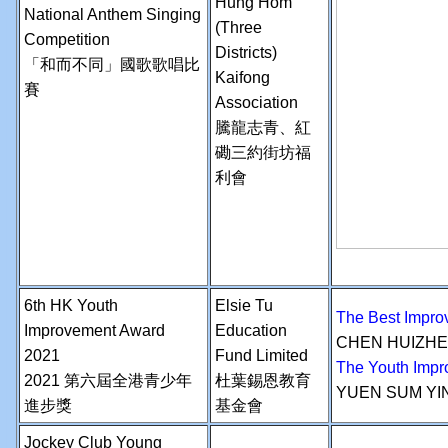
Hung Hom
National Anthem Singing
(Three
Competition
Districts)
「和而不同」國歌歌唱比
Kaifong
賽
Association
騰龍志青、
紅
磡三約街坊福
利會
6th HK Youth
Elsie Tu
The Best Im
Improvement Award
Education
CHEN HUIZH
2021
Fund Limited
The Youth I
2021 第六屆全港青少年
杜葉錫恩教育
YUEN SUM YI
進步獎
基金會
Jockey Club Young