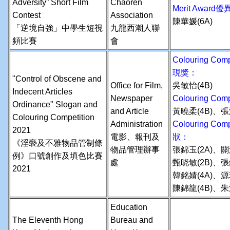
Adversity” Short Film
Chaoren
M
erit Award
Contest
Association
陳華媛(6A)
「逆境自強」中學生短視
九龍西潮人聯
頻比賽
會
Colouring Comp
現獎：
"Control of Obscene and
Office for Film,
吳敏怡(4B)
Indecent Articles
Newspaper
Colouring Com
Ordinance" Slogan and
and Article
黃曉柔(4B)、張
Colouring Competition
Administration
Colouring Compe
2021
電影、報刊及
狀：
《淫褻及不雅物品管制條
物品管理辦事
張錦玉(2A)、關
例》口號創作及填色比賽
處
甄晓敏(2B)、張
2021
韓銘婧(4A)、源
陳錦龍(4B)、朱
Education
The Eleventh Hong
Bureau and