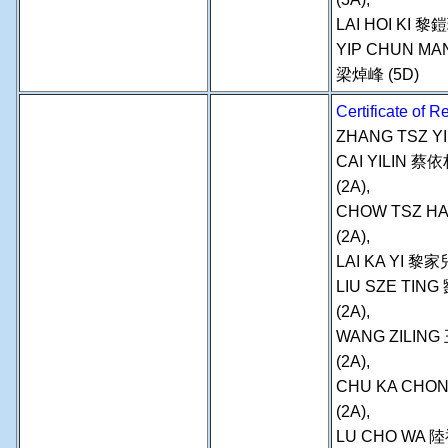
LAI HOI KI 黎鎧
YIP CHUN MA
梁焯峰 (5D)
Certificate of
ZHANG TSZ YI
CAI YILIN 蔡
(2A),
CHOW TSZ HA
(2A),
LAI KA YI 黎家兒
LIU SZE TING
(2A),
WANG ZILING
(2A),
CHU KA CHON
(2A),
LU CHO WA 陸