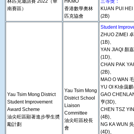
林匹克邀請賽 2022（華
HKMO
三等獎：
南賽區）
香港數學奧林
KUAN PUI HE
匹克協會
(2B)
Student Imp
ZHUO ZIMEI
(1B)、
YAN JIAQI 顏
(1D)、
CHAN PAK Y
(2B)、
MAO O WAN 毛
YU OI KI余藹
Yau Tsim Mong
Yau Tsim Mong District
GAO CHENLA
District School
Student Improvement
亨(3D)、
Liaison
Award Scheme
CHEN TSZ YI
Committee
油尖旺區顯著進步學生奬
(4B)、
油尖旺區校長
勵計劃
NG KA WUN 
會
(4D)、