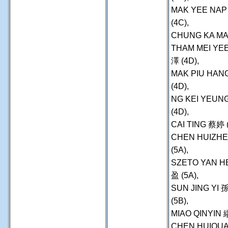
MAK YEE NAP
(4C),
CHUNG KA MAN
THAM MEI YE
澤 (4D),
MAK PIU HAN
(4D),
NG KEI YEUN
(4D),
CAI TING 蔡婷 
CHEN HUIZH
(5A),
SZETO YAN H
盈 (5A),
SUN JING YI
(5B),
MIAO QINYIN 
CHEN HUIQUA