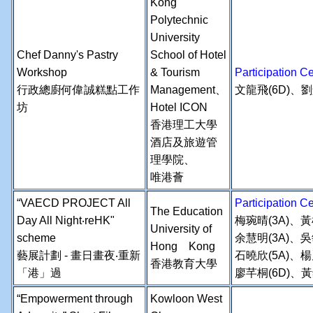
Kong
Polytechnic
University
Chef Danny's Pastry
School of Hotel
Workshop
& Tourism
Participation
行政總廚何偉誠糕點工作
Management、
文龍飛(6D)、劉
坊
Hotel ICON
香港理工大學
酒店及旅遊管
理學院、
唯港薈
“VAECD PROJECT All
Participation
The Education
Day All Night‧reHK"
梅琬晴(3A)、黃
University of
scheme
余慧明(3A)、吳
Hong Kong
藝展計劃 - 畫日畫夜‧重新
石曉欣(5A)、楊
香港教育大學
「港」過
廖芊桐(6D)、黃
“Empowerment through
Kowloon West