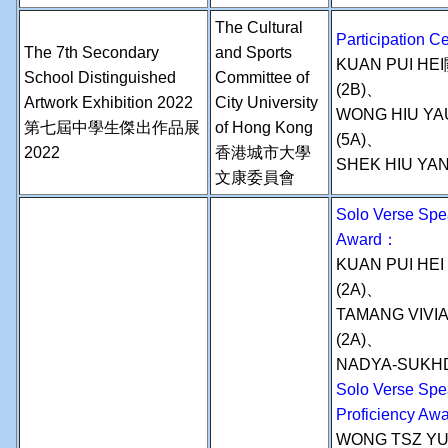
The Cultural
Participation
The 7th Secondary
and Sports
KUAN PUI H
School Distinguished
Committee of
(2B)、
Artwork Exhibition 2022
City University
WONG HIU Y
第七屆中學生傑出作品展
of Hong Kong
(5A)、
2022
香港城市大學
SHEK HIU YA
文康委員會
Solo Verse Spe
Award：
KUAN PUI HE
(2A)、
TAMANG VIVI
(2A)、
NADYA-SUKH
Solo Verse Spe
Proficiency Aw
WONG TSZ Y