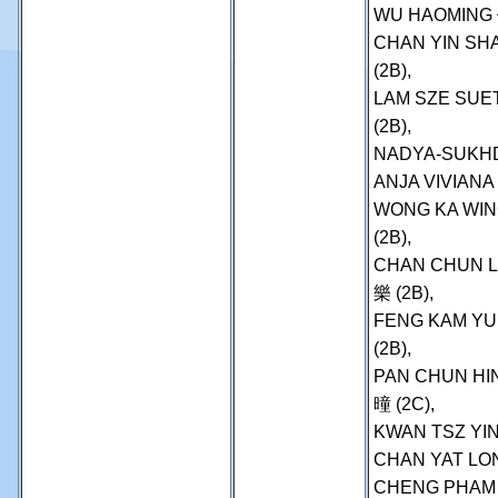
WU HAOMING 
CHAN YIN SH
(2B),
LAM SZE SUE
(2B),
NADYA-SUKHD
ANJA VIVIANA 
WONG KA WIN
(2B),
CHAN CHUN L
樂 (2B),
FENG KAM YU
(2B),
PAN CHUN HI
曈 (2C),
KWAN TSZ YIN
CHAN YAT LO
CHENG PHAM 