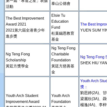
第一屆「孝道之星」表揚
泰山公德會
活動
Elsie Tu
The Best Improvement
Education
Award 2021
The Best Im
Fund
2021第六屆全港青少年
YUEN SUM YI
杜葉錫恩教育
進步獎
基金
Ng Teng Fong
Ng Teng Fong
Charitable
Ng Teng Fon
Scholarship
Foundation
SHEK HIU YA
黃廷方獎學金
黃廷方慈善基
金
Youth Arch S
獎：
劉思婷(2A)、甘
Youth Arch Student
Youth Arch
梁麗欣(3A)、聶
Improvement Award
Foundation
楊逸(4A)、李梓