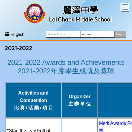
T
麗澤中學
Lai Chack Middle School
English
2021-2022
2021-2022 Awards and Achievements
2021-2022年度學生成就及獎項
Activities and
Organizer
Competition
主 辦 單 位
比 賽 / 活 動 / 項 目
Merit Awards 
"Start the Day Full of
獎：