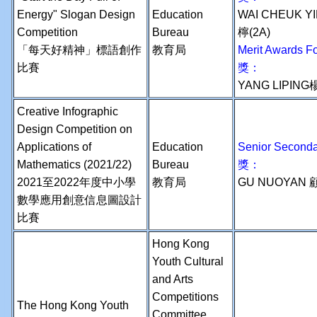
Energy" Slogan Design
Education
WAI CHEUK 
Competition
Bureau
檸(2A)
「每天好精神」標語創作
教育局
Merit Awards
比賽
獎：
YANG LIPING
Creative Infographic
Design Competition on
Applications of
Education
Senior Second
Mathematics (2021/22)
Bureau
獎：
2021至2022年度中小學
教育局
GU NUOYAN 
數學應用創意信息圖設計
比賽
Hong Kong
Youth Cultural
and Arts
Competitions
The Hong Kong Youth
Committee,