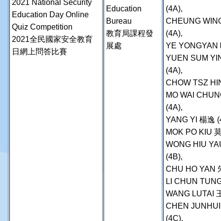
2021 National Security
Education
(4A),
Education Day Online
Bureau
CHEUNG WING
Quiz Competition
教育局課程發
(4A),
2021全民國家安全教育
展處
YE YONGYAN 叶
日網上問答比賽
YUEN SUM YI
(4A),
CHOW TSZ HIN
MO WAI CHUN
(4A),
YANG YI 楊逸 (
MOK PO KIU 莫
WONG HIU YA
(4B),
CHU HO YAN 
LI CHUN TUNG
WANG LUTAI 王
CHEN JUNHU
(4C),