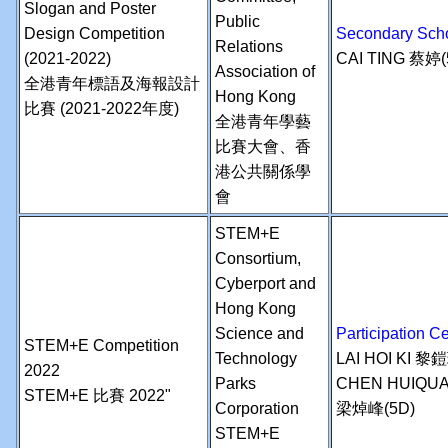
Slogan and Poster
Public
Design Competition
Secondary Scho
Relations
(2021-2022)
CAI TING 蔡婷(
Association of
全港青年標語及海報設計
Hong Kong
比賽 (2021-2022年度)
全港青年學藝
比賽大會、香
港公共關係學
會
STEM+E
Consortium,
Cyberport and
Hong Kong
Science and
Participation
STEM+E Competition
Technology
LAI HOI KI 
2022
Parks
CHEN HUIQU
STEM+E 比賽 2022"
Corporation
梁焯峰(5D)
STEM+E