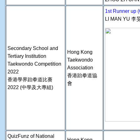
1st Runner up (G
LI MAN YU 李
Secondary School and
Hong Kong
Tertiary Institution
Taekwondo
Taekwondo Competition
Association
2022
香港跆拳道協
香港學界跆拳道比賽
會
2022 (中學及大專組)
QuizFunz of National
Hong Kong