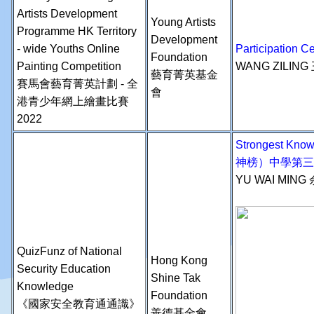
Artists Development
Young Artists
Programme HK Territory
Development
- wide Youths Online
Participation
Foundation
Painting Competition
WANG ZILING
藝育菁英基金
賽馬會藝育菁英計劃 - 全
會
港青少年網上繪畫比賽
2022
Strongest Kn
神榜）中學第三
YU WAI MING
QuizFunz of National
Hong Kong
Security Education
Shine Tak
Knowledge
Foundation
《國家安全教育通通識》
善德基金會