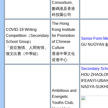
Consortium、
數碼港及香港
科技園公司
The Hong
COVID-19 Writing
Kong Institute
Competition（Secondary
for Promotion
Senior Form 
School Group）
of Chinese
GU NUOYAN 
「疫症無情、人間有情」
Culture
徵文比賽（中學組）
香港中華文化
促進中心
Secondary Sch
HOU ZHAOLO
IFEANYI-UBA
NADYA-SUKH
Ambitious and
Energetic
Youths Club,