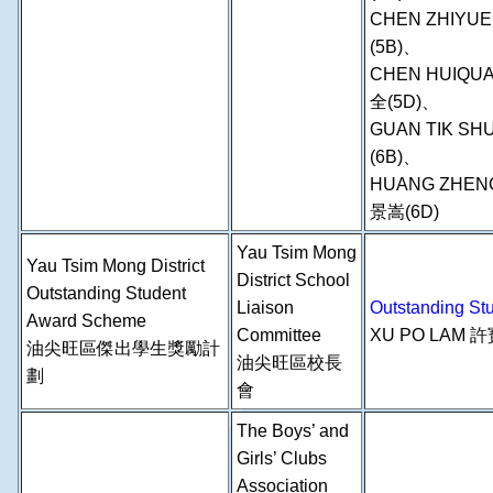
CHEN ZHIYU
(5B)、
CHEN HUIQU
全(5D)、
GUAN TIK SH
(6B)、
HUANG ZHEN
景嵩(6D)
Yau Tsim Mong
Yau Tsim Mong District
District School
Outstanding Student
Liaison
Outstanding 
Award Scheme
Committee
XU PO LAM
許
油尖旺區傑出學生獎勵計
油尖旺區校長
劃
會
The Boys’ and
Girls’ Clubs
Association