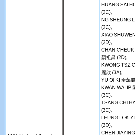
HUANG SAI H
(2C),
NG SHEUNG L
(2C),
XIAO SHUWEN
(2D),
CHAN CHEUK 
顏祖昌 (2D),
KWONG TSZ C
麗欣 (3A),
YU OI KI 余藹麒
KWAN WAI IP
(3C),
TSANG CHI H
(3C),
LEUNG LOK Y
(3D),
CHEN JIAYIN