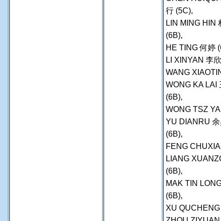
行 (5C),
LIN MING HI
(6B),
HE TING 何婷 (6
LI XINYAN 李欣
WANG XIAOTIN
WONG KA LAI
(6B),
WONG TSZ YAN
YU DIANRU 
(6B),
FENG CHUXIAN
LIANG XUANZ
(6B),
MAK TIN LON
(6B),
XU QUCHENG 
ZHOU ZIYUAN