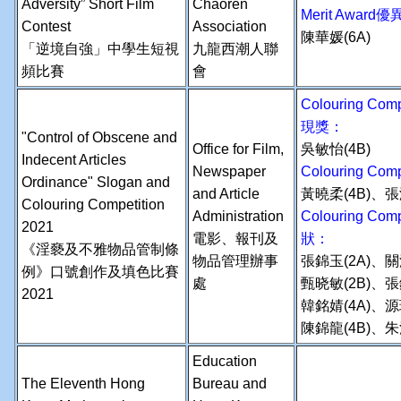
Adversity” Short Film
Chaoren
M
erit Award
Contest
Association
陳華媛(6A)
「逆境自強」中學生短視
九龍西潮人聯
頻比賽
會
Colouring Comp
現獎：
"Control of Obscene and
Office for Film,
吳敏怡(4B)
Indecent Articles
Newspaper
Colouring Com
Ordinance" Slogan and
and Article
黃曉柔(4B)、張
Colouring Competition
Administration
Colouring Compe
2021
電影、報刊及
狀：
《淫褻及不雅物品管制條
物品管理辦事
張錦玉(2A)、關
例》口號創作及填色比賽
處
甄晓敏(2B)、張
2021
韓銘婧(4A)、源
陳錦龍(4B)、朱
Education
The Eleventh Hong
Bureau and