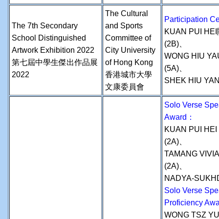
The Cultural
Participation
The 7th Secondary
and Sports
KUAN PUI H
School Distinguished
Committee of
(2B)、
Artwork Exhibition 2022
City University
WONG HIU Y
第七屆中學生傑出作品展
of Hong Kong
(5A)、
2022
香港城市大學
SHEK HIU YA
文康委員會
Solo Verse Spe
Award：
KUAN PUI HE
(2A)、
TAMANG VIVI
(2A)、
NADYA-SUKH
Solo Verse Spe
Proficiency Aw
WONG TSZ Y