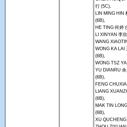
行 (5C),
LIN MING HI
(6B),
HE TING 何婷 (6
LI XINYAN 李欣
WANG XIAOTIN
WONG KA LAI
(6B),
WONG TSZ YAN
YU DIANRU 
(6B),
FENG CHUXIAN
LIANG XUANZ
(6B),
MAK TIN LON
(6B),
XU QUCHENG 
ZHOU ZIYUAN