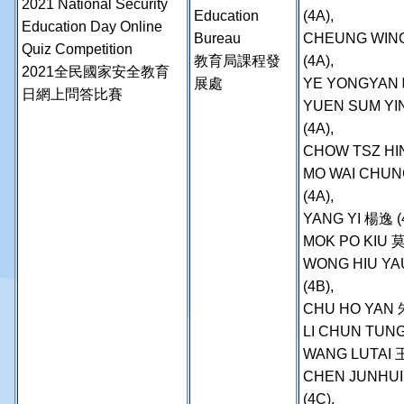
2021 National Security
Education
(4A),
Education Day Online
Bureau
CHEUNG WING
Quiz Competition
教育局課程發
(4A),
2021全民國家安全教育
展處
YE YONGYAN 叶
日網上問答比賽
YUEN SUM YI
(4A),
CHOW TSZ HIN
MO WAI CHUN
(4A),
YANG YI 楊逸 (
MOK PO KIU 莫
WONG HIU YA
(4B),
CHU HO YAN 
LI CHUN TUNG
WANG LUTAI 王
CHEN JUNHU
(4C),