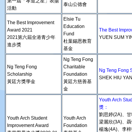
第一屆「孝道之星」表揚
泰山公德會
活動
Elsie Tu
The Best Improvement
Education
Award 2021
The Best Im
Fund
2021第六屆全港青少年
YUEN SUM YI
杜葉錫恩教育
進步獎
基金
Ng Teng Fong
Ng Teng Fong
Charitable
Ng Teng Fon
Scholarship
Foundation
SHEK HIU YA
黃廷方獎學金
黃廷方慈善基
金
Youth Arch S
獎：
劉思婷(2A)、甘
Youth Arch Student
Youth Arch
梁麗欣(3A)、聶
Improvement Award
Foundation
楊逸(4A)、李梓