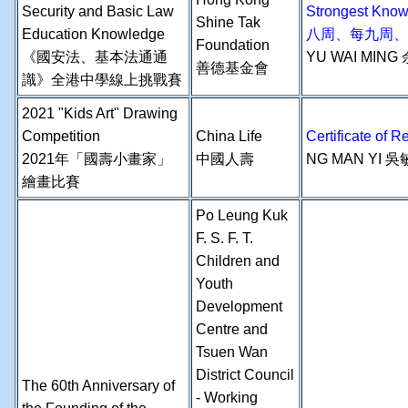
Security and Basic Law
Strongest Know
Shine Tak
Education Knowledge
八周、每九周、
Foundation
《國安法、基本法通通
YU WAI MING
善德基金會
識》全港中學線上挑戰賽
2021 "Kids Art" Drawing
Competition
China Life
Certificate o
2021年「國壽小畫家」
中國人壽
NG MAN YI 吳
繪畫比賽
Po Leung Kuk
F. S. F. T.
Children and
Youth
Development
Centre and
Tsuen Wan
District Council
The 60th Anniversary of
- Working