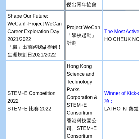
傑出青年協會
Shape Our Future:
WeCan! -Project WeCan
Project WeCan
Career Exploration Day
The Most Act
「學校起動」
2021/2022
HO CHEUK N
計劃
「職」出前路我做得到！
生涯規劃日2021/2022
Hong Kong
Science and
Technology
Parks
STEM+E Competition
Winner of Ki
Corporation &
2022
項：
STEM+E
STEM+E 比賽 2022
LAI HOI KI 黎
Consortium
香港科技園公
司、STEM+E
Consortium