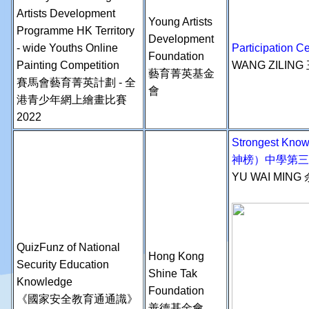
Artists Development
Young Artists
Programme HK Territory
Development
- wide Youths Online
Participation
Foundation
Painting Competition
WANG ZILING
藝育菁英基金
賽馬會藝育菁英計劃 - 全
會
港青少年網上繪畫比賽
2022
Strongest Kn
神榜）中學第三
YU WAI MING
QuizFunz of National
Hong Kong
Security Education
Shine Tak
Knowledge
Foundation
《國家安全教育通通識》
善德基金會