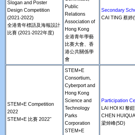
Slogan and Poster
Public
Design Competition
Secondary Scho
Relations
(2021-2022)
CAI TING 蔡婷(
Association of
全港青年標語及海報設計
Hong Kong
比賽 (2021-2022年度)
全港青年學藝
比賽大會、香
港公共關係學
會
STEM+E
Consortium,
Cyberport and
Hong Kong
Science and
Participation
STEM+E Competition
Technology
LAI HOI KI 
2022
Parks
CHEN HUIQU
STEM+E 比賽 2022"
Corporation
梁焯峰(5D)
STEM+E