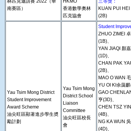
林匹克邀請賽 2022（華
HKMO
三等獎：
南賽區）
香港數學奧林
KUAN PUI HE
匹克協會
(2B)
Student Imp
ZHUO ZIMEI
(1B)、
YAN JIAQI 顏
(1D)、
CHAN PAK Y
(2B)、
MAO O WAN 毛
YU OI KI余藹
Yau Tsim Mong
Yau Tsim Mong District
GAO CHENLA
District School
Student Improvement
亨(3D)、
Liaison
Award Scheme
CHEN TSZ YI
Committee
油尖旺區顯著進步學生奬
(4B)、
油尖旺區校長
勵計劃
NG KA WUN 
會
(4D)、