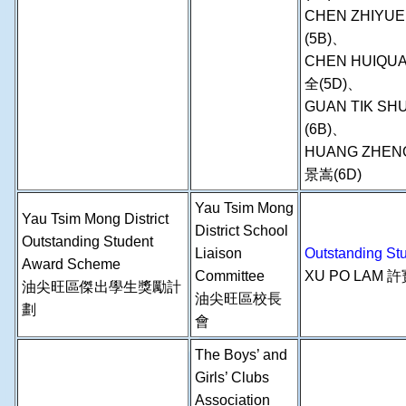
CHEN ZHIYU
(5B)、
CHEN HUIQU
全(5D)、
GUAN TIK SH
(6B)、
HUANG ZHEN
景嵩(6D)
Yau Tsim Mong
Yau Tsim Mong District
District School
Outstanding Student
Liaison
Outstanding 
Award Scheme
Committee
XU PO LAM
許
油尖旺區傑出學生獎勵計
油尖旺區校長
劃
會
The Boys’ and
Girls’ Clubs
Association