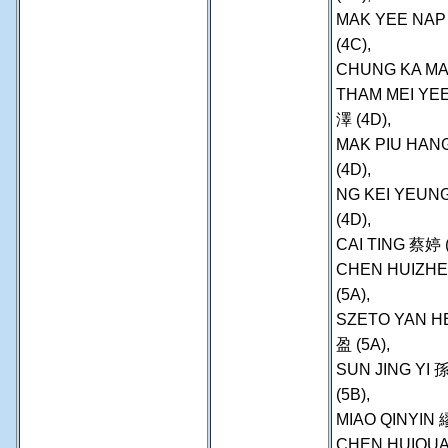
MAK YEE NAP
(4C),
CHUNG KA MAN
THAM MEI YE
澤 (4D),
MAK PIU HAN
(4D),
NG KEI YEUN
(4D),
CAI TING 蔡婷 
CHEN HUIZH
(5A),
SZETO YAN H
盈 (5A),
SUN JING YI
(5B),
MIAO QINYIN 
CHEN HUIQUA