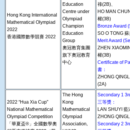
Education
祿(2B)、
Centre under
HO MAN CHU
Hong Kong International
Olympiad
權(3B)
Mathematical Olympiad
Champion
Bronze Award
2022
Education
SO O TONG 蘇
香港國際數學競賽 2022
Group
Merit Award 
奧冠教育集團
ZHEN XIAOM
旗下奧冠教育
權(3B)
中心
Certificate of
書：
ZHONG QINGL
(2A)
The Hong
Secondary 1 
2022 “Hua Xia Cup”
Kong
三等獎：
National Mathematical
Mathematical
LAN SHUYI 
Olympiad Competition
Olympiad
ZHONG QINGL
「華夏盃®」全國數學奧
Association,
Secondary 2 