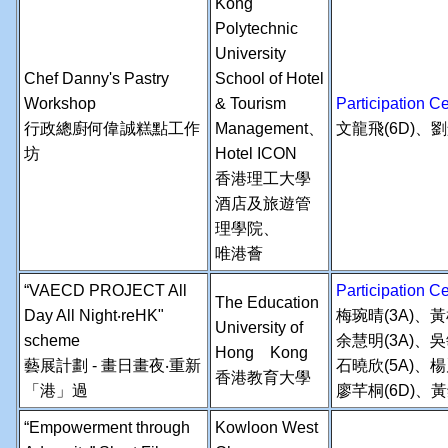
Kong
Polytechnic
University
Chef Danny's Pastry
School of Hotel
Workshop
& Tourism
Participation
行政總廚何偉誠糕點工作
Management、
文龍飛(6D)、劉
坊
Hotel ICON
香港理工大學
酒店及旅遊管
理學院、
唯港薈
“VAECD PROJECT All
Participation
The Education
Day All Night‧reHK"
梅琬晴(3A)、黃
University of
scheme
余慧明(3A)、吳
Hong Kong
藝展計劃 - 畫日畫夜‧重新
石曉欣(5A)、楊
香港教育大學
「港」過
廖芊桐(6D)、黃
“Empowerment through
Kowloon West