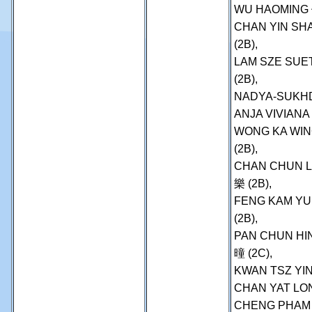
WU HAOMING 
CHAN YIN SH
(2B),
LAM SZE SUE
(2B),
NADYA-SUKHD
ANJA VIVIANA 
WONG KA WIN
(2B),
CHAN CHUN L
樂 (2B),
FENG KAM YU
(2B),
PAN CHUN HI
曈 (2C),
KWAN TSZ YIN
CHAN YAT LO
CHENG PHAM 