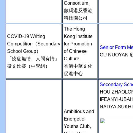
Consortium、
數碼港及香港
科技園公司
The Hong
COVID-19 Writing
Kong Institute
Competition（Secondary
for Promotion
Senior Form 
School Group）
of Chinese
GU NUOYAN 
「疫症無情、人間有情」
Culture
徵文比賽（中學組）
香港中華文化
促進中心
Secondary Sch
HOU ZHAOLO
IFEANYI-UBA
NADYA-SUKH
Ambitious and
Energetic
Youths Club,