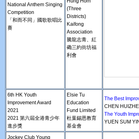
Hung Hom
National Anthem Singing
(Three
Competition
Districts)
「和而不同」國歌歌唱比
Kaifong
賽
Association
騰龍志青、
紅
磡三約街坊福
利會
6th HK Youth
Elsie Tu
The Best Im
Improvement Award
Education
CHEN HUIZH
2021
Fund Limited
The Youth I
2021 第六屆全港青少年
杜葉錫恩教育
YUEN SUM YI
進步獎
基金會
Jockey Club Young