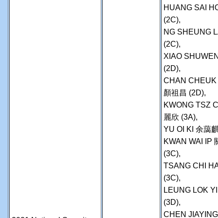
HUANG SAI H
(2C),
NG SHEUNG L
(2C),
XIAO SHUWEN
(2D),
CHAN CHEUK 
顏祖昌 (2D),
KWONG TSZ C
麗欣 (3A),
YU OI KI 余藹麒
KWAN WAI IP
(3C),
TSANG CHI H
(3C),
LEUNG LOK Y
(3D),
CHEN JIAYIN