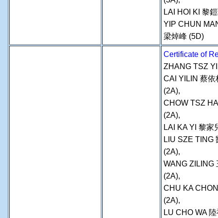
LAI HOI KI 黎鎧
YIP CHUN MA
梁焯峰 (5D)
Certificate of
ZHANG TSZ YI
CAI YILIN 蔡
(2A),
CHOW TSZ HA
(2A),
LAI KA YI 黎家兒
LIU SZE TING
(2A),
WANG ZILING
(2A),
CHU KA CHON
(2A),
LU CHO WA 陸