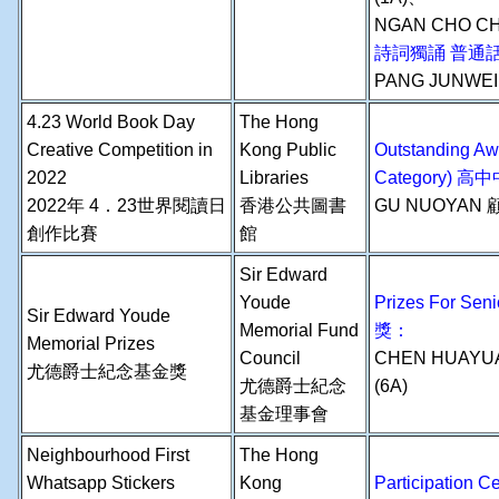
NGAN CHO C
詩詞獨誦 普通
PANG JUNWEI
4.23 World Book Day
The Hong
Creative Competition in
Kong Public
Outstanding Aw
2022
Libraries
Category)
2022年 4．23世界閱讀日
香港公共圖書
GU NUOYAN 顧
創作比賽
館
Sir Edward
Youde
Prizes For Se
Sir Edward Youde
Memorial Fund
獎：
Memorial Prizes
Council
CHEN HUAYU
尤德爵士紀念基金獎
尤德爵士紀念
(6A)
基金理事會
Neighbourhood First
The Hong
Whatsapp Stickers
Kong
Participation