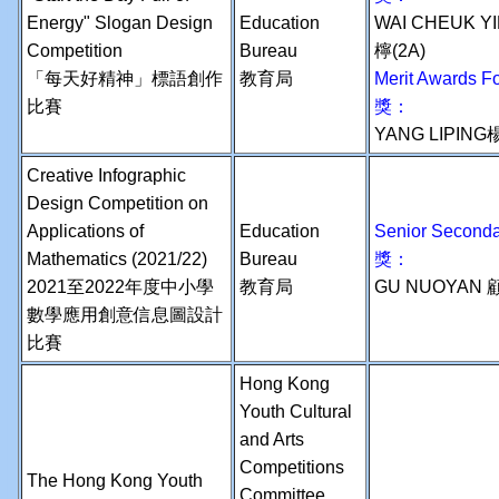
Energy" Slogan Design
Education
WAI CHEUK 
Competition
Bureau
檸(2A)
「每天好精神」標語創作
教育局
Merit Awards
比賽
獎：
YANG LIPING
Creative Infographic
Design Competition on
Applications of
Education
Senior Second
Mathematics (2021/22)
Bureau
獎：
2021至2022年度中小學
教育局
GU NUOYAN 
數學應用創意信息圖設計
比賽
Hong Kong
Youth Cultural
and Arts
Competitions
The Hong Kong Youth
Committee,