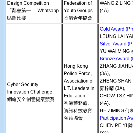
Design Competition
Federation of
WANG ZILIN
「鄰舍第一──Whatsapp
Youth Groups
(4A)
貼圖比賽
香港青年協會
Gold Award (Pre
LEUNG LAI YA
Silver Award (P
YU WAI MING
Bronze Award (
Hong Kong
ZHANG JIAHU
Police Force,
(3A),
Association of
ZHENG SHAN 
Cyber Security
I. T. Leaders in
鄺梓晴 (3A),
Innovation Challenge
Education
CHOW TSZ HI
網絡安全創意提案競賽
香港警務處、
(4A),
資訊科技教育
HE ZIMING 何梓
領袖協會
Participation A
CHEN PEIYI 
(3A),