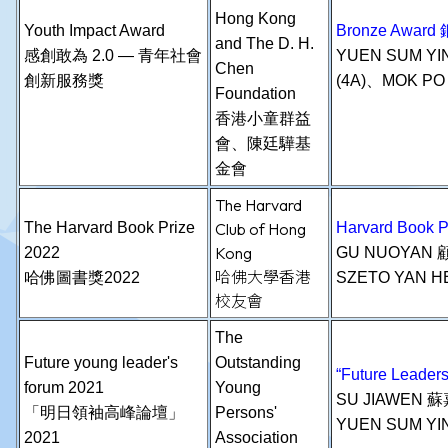
Hong Kong
Youth Impact Award
Bronze Awar
and The D. H.
感創敢為 2.0 — 青年社會
YUEN SUM Y
Chen
創新服務獎
(4A)、MOK PO
Foundation
香港小童群益
會、陳廷驊基
金會
The Harvard
The Harvard Book Prize
Club of Hong
Harvard Book
Kong
2022
GU NUOYAN 
哈佛大學香港
哈佛圖書獎2022
SZETO YAN H
校友會
The
Future young leader's
Outstanding
“Future Lead
forum 2021
Young
SU JIAWEN 蘇
「明日領袖高峰論壇」
Persons'
YUEN SUM YI
2021
Association