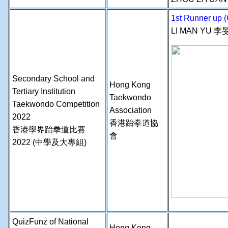
1st Runner up (G
LI MAN YU 李
Secondary School and
Hong Kong
Tertiary Institution
Taekwondo
Taekwondo Competition
Association
2022
香港跆拳道協
香港學界跆拳道比賽
會
2022 (中學及大專組)
QuizFunz of National
Hong Kong