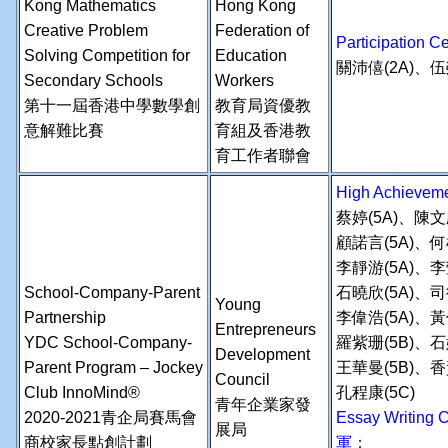
Kong Mathematics
Hong Kong
Creative Problem
Federation of
Participation
Solving Competition for
Education
關沛僖(2A)、伍
Secondary Schools
Workers
第十一屆香港中學數學創
教育局資優教
意解難比賽
育組及香港教
育工作者聯會
High Achiev
蔡婷(5A)、陳文
顧諾言(5A)、何
李靜游(5A)、李
School-Company-Parent
石曉欣(5A)、司
Young
Partnership
李偉浩(5A)、黃
Entrepreneurs
YDC School-Company-
羅紫珊(5B)、石
Development
Parent Program – Jockey
王華曼(5B)、香
Council
Club InnoMind®
孔程康(5C)
青年企業家發
2020-2021青企局賽馬會
Essay Writing
展局
商校家長點創計劃
軍：