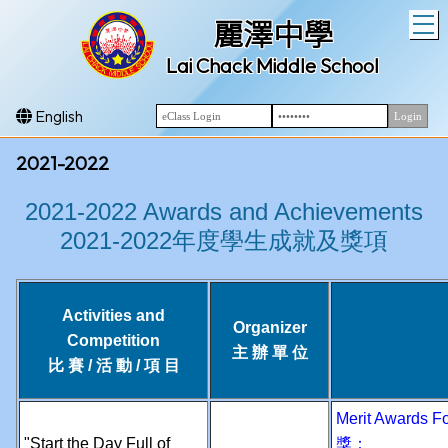
T
麗澤中學
Lai Chack Middle School
English
2021-2022
2021-2022 Awards and Achievements
2021-2022年度學生成就及獎項
Activities and
Organizer
Competition
主 辦 單 位
比 賽 / 活 動 / 項 目
Merit Awards 
"Start the Day Full of
獎：