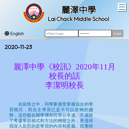
T
麗澤中學
Lai Chack Middle School
English
2020-11-23