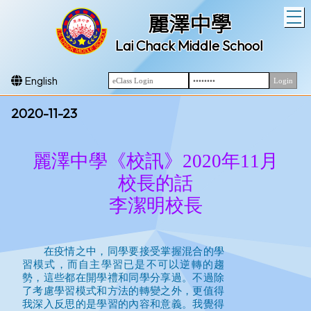
T
麗澤中學
Lai Chack Middle School
English
2020-11-23