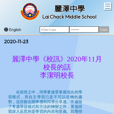
T
麗澤中學
Lai Chack Middle School
English
2020-11-23