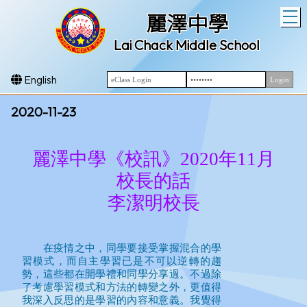
T
麗澤中學
Lai Chack Middle School
English
2020-11-23