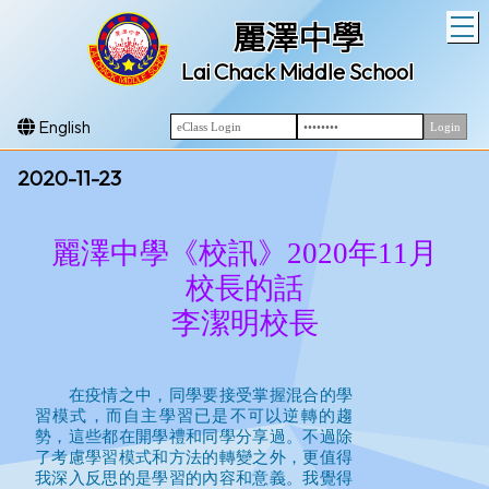
T
麗澤中學
Lai Chack Middle School
English
2020-11-23